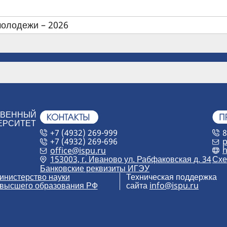
молодежи – 2026
Х
ТВЕННЫЙ
ЕРСИТЕТ
+7 (4932) 269-999
8
+7 (4932) 269-696
p
h
office@ispu.ru
153003, г. Иваново ул. Рабфаковская д. 34
Схе
Банковские реквизиты ИГЭУ
инистерство науки
Техническая поддержка
 высшего образования РФ
сайта
info@ispu.ru