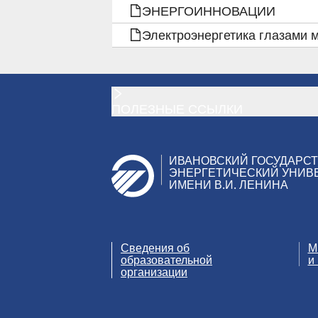
ЭНЕРГОИННОВАЦИИ
СБОРНИКИ
Электроэнергетика глазами 
СОВМЕСТНЫХ
НАУЧНО-
ПОЛЕЗНЫЕ ССЫЛКИ
ИССЛЕДОВАТЕЛЬСКИ
РАБОТ
ИВАНОВСКИЙ ГОСУДАРС
ЭНЕРГЕТИЧЕСКИЙ УНИВ
ОБУЧАЮЩИХСЯ
ИМЕНИ В.И. ЛЕНИНА
И
ПРЕПОДАВАТЕЛЕЙ
Сведения об
М
образовательной
и
организации