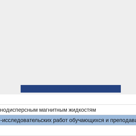
← Плесская конференция по нанодисперсным магнитным жидкостям
⤊ Вверх
ЭНЕРГИЯ →
анодисперсным магнитным жидкостям
-исследовательских работ обучающихся и преподав