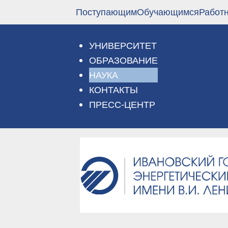
Перейти
Поступающим
Обучающимся
Работ
к
основному
содержанию
УНИВЕРСИТЕТ
ОБРАЗОВАНИЕ
НАУКА
КОНТАКТЫ
ПРЕСС-ЦЕНТР