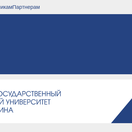
никам
Партнерам