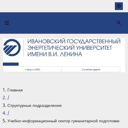
Перейти
к
основному
содержанию
РАСПИСАНИЕ
7 августа 2026
2
учебная неделя
Главная
/
Структурные подразделения
/
Учебно-информационный сектор гуманитарной подготовки