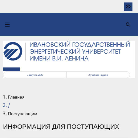
Перейти
к
основному
содержанию
РАСПИСАНИЕ
7 августа 2026
2
учебная неделя
Главная
/
Поступающим
ИНФОРМАЦИЯ ДЛЯ ПОСТУПАЮЩИХ