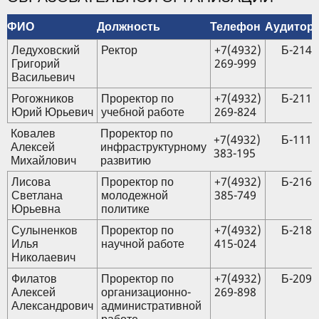
ФИО
Должность
Телефон
Аудитор
Ледуховский
Ректор
+7(4932)
Б-214
Григорий
269-999
Васильевич
Рогожников
Проректор по
+7(4932)
Б-211
Юрий Юрьевич
учебной работе
269-824
Ковалев
Проректор по
+7(4932)
Б-111
Алексей
инфраструктурному
383-195
Михайлович
развитию
Лисова
Проректор по
+7(4932)
Б-216
Светлана
молодежной
385-749
Юрьевна
политике
Сулыненков
Проректор по
+7(4932)
Б-218
Илья
научной работе
415-024
Николаевич
Филатов
Проректор по
+7(4932)
Б-209
Алексей
организационно-
269-898
Александрович
административной
работе