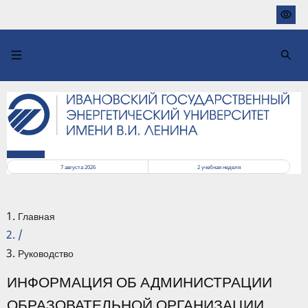
Перейти
к
основному
содержанию
РАСПИСАНИЕ
7 августа 2026
2
учебная неделя
Главная
/
Руководство
ИНФОРМАЦИЯ ОБ АДМИНИСТРАЦИИ
ОБРАЗОВАТЕЛЬНОЙ ОРГАНИЗАЦИИ