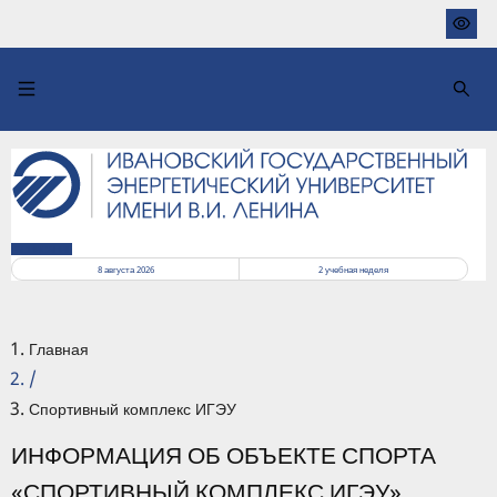
Перейти
к
основному
содержанию
РАСПИСАНИЕ
8 августа 2026
2
учебная неделя
Главная
/
Спортивный комплекс ИГЭУ
ИНФОРМАЦИЯ ОБ ОБЪЕКТЕ СПОРТА
«СПОРТИВНЫЙ КОМПЛЕКС ИГЭУ»