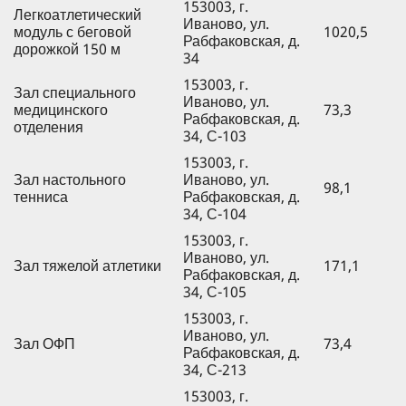
153003, г.
Легкоатлетический
Иваново, ул.
модуль с беговой
1020,5
Рабфаковская, д.
дорожкой 150 м
34
153003, г.
Зал специального
Иваново, ул.
медицинского
73,3
Рабфаковская, д.
отделения
34, С-103
153003, г.
Зал настольного
Иваново, ул.
98,1
тенниса
Рабфаковская, д.
34, С-104
153003, г.
Иваново, ул.
Зал тяжелой атлетики
171,1
Рабфаковская, д.
34, С-105
153003, г.
Иваново, ул.
Зал ОФП
73,4
Рабфаковская, д.
34, С-213
153003, г.