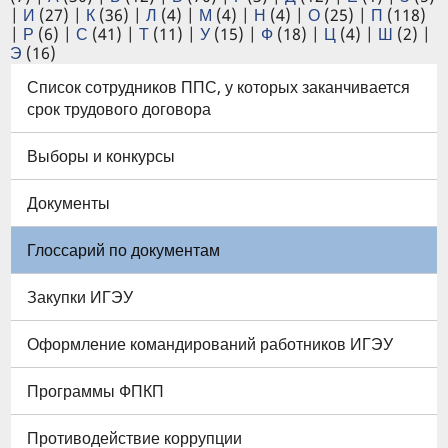
|
И
(27)
|
К
(36)
|
Л
(4)
|
М
(4)
|
Н
(4)
|
О
(25)
|
П
(118)
|
Р
(6)
|
С
(41)
|
Т
(11)
|
У
(15)
|
Ф
(18)
|
Ц
(4)
|
Ш
(2)
|
Э
(16)
Список сотрудников ППС, у которых заканчивается
срок трудового договора
Выборы и конкурсы
Документы
Глоссарий по документам
Закупки ИГЭУ
Оформление командирований работников ИГЭУ
Программы ФПКП
Противодействие коррупции