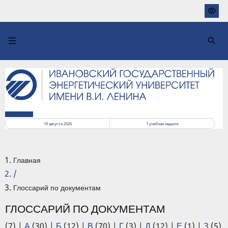
Перейти
к
основному
содержанию
РАСПИСАНИЕ
10 августа 2026
1
учебная неделя
Главная
/
Глоссарий по документам
ГЛОССАРИЙ ПО ДОКУМЕНТАМ
(7)
|
А
(30)
|
Б
(12)
|
В
(70)
|
Г
(3)
|
Д
(12)
|
Е
(1)
|
З
(5)