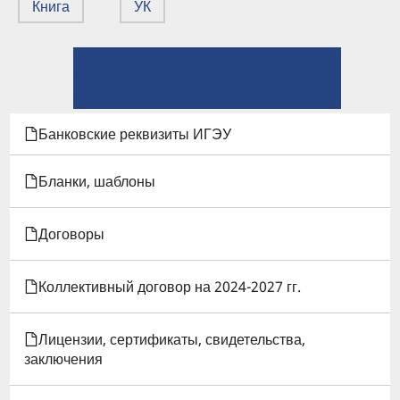
Книга
УК
← Составы государственных экзаменационных комиссий на 2026 г.
ПЕРЕКРЁСТНЫЕ
⤊ Вверх
ССЫЛКИ
Списочный состав профсоюзного комитета →
КНИГИ
Банковские реквизиты ИГЭУ
ДЛЯ
Бланки, шаблоны
СПИСОК
Договоры
СОТРУДНИКОВ
ППС,
Коллективный договор на 2024-2027 гг.
У
Лицензии, сертификаты, свидетельства,
КОТОРЫХ
заключения
ЗАКАНЧИВАЕТСЯ