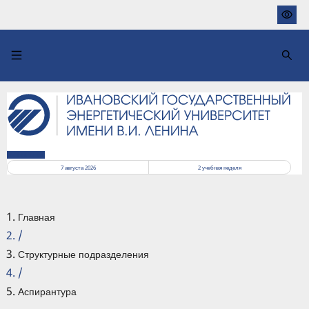
Перейти
к
основному
содержанию
РАСПИСАНИЕ
7 августа 2026
2
учебная неделя
Главная
/
Структурные подразделения
/
Аспирантура