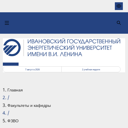
Перейти
к
основному
содержанию
РАСПИСАНИЕ
7 августа 2026
2
учебная неделя
Главная
/
Факультеты и кафедры
/
ФЗВО