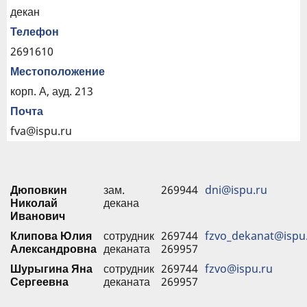
декан
Телефон
2691610
Местоположение
корп. А, ауд. 213
Почта
fva@ispu.ru
Дюповкин
зам.
269944
dni@ispu.ru
Николай
декана
Иванович
Клипова Юлия
сотрудник
269744
fzvo_dekanat@ispu
Александровна
деканата
269957
Шурыгина Яна
сотрудник
269744
fzvo@ispu.ru
Сергеевна
деканата
269957