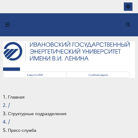
Перейти
к
основному
содержанию
РАСПИСАНИЕ
6 августа 2026
2
учебная неделя
Главная
/
Структурные подразделения
/
Пресс-служба